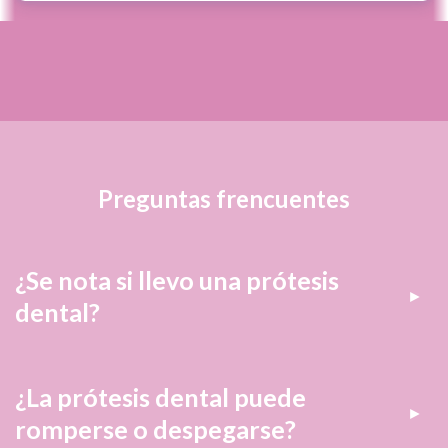
Preguntas frencuentes
¿Se nota si llevo una prótesis
dental?
¿La prótesis dental puede
romperse o despegarse?